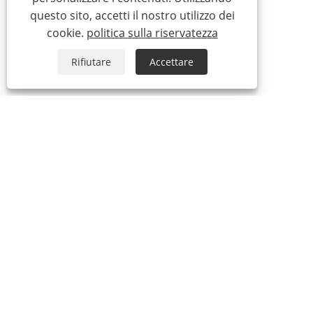
questo sito, accetti il ​​nostro utilizzo dei
cookie.
politica sulla riservatezza
Rifiutare
Accettare
+86-574-87736070
sales@sybo.cn
Copyright © 2025 Ningbo Sybo Machinery Co., Ltd. Tutti i diritti
riservati.
Links
Sitemap
RSS
XML
politica sulla riservatezza