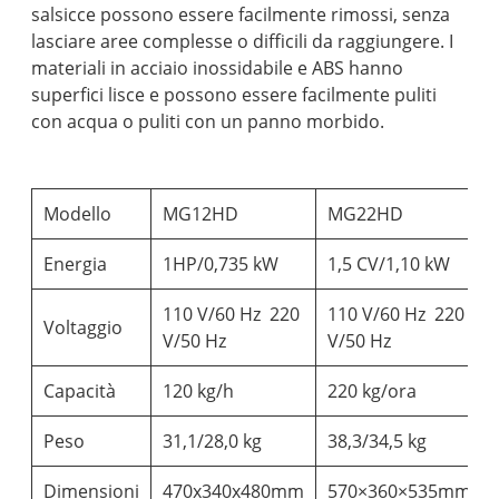
salsicce possono essere facilmente rimossi, senza
lasciare aree complesse o difficili da raggiungere. I
materiali in acciaio inossidabile e ABS hanno
superfici lisce e possono essere facilmente puliti
con acqua o puliti con un panno morbido.
Modello
MG12HD
MG22HD
Energia
1HP/0,735 kW
1,5 CV/1,10 kW
110 V/60 Hz 220
110 V/60 Hz 220
Voltaggio
V/50 Hz
V/50 Hz
Capacità
120 kg/h
220 kg/ora
Peso
31,1/28,0 kg
38,3/34,5 kg
Dimensioni
470x340x480mm
570×360×535mm