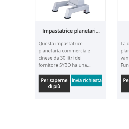
montare e mescolare.
Impastatrice planetaria
commerciale da 30 l
Questa impastatrice
La 
planetaria commerciale
pla
cinese da 30 litri del
van
fornitore SYBO ha una
Fun
trasmissione a ingranaggi
che
più durevole e una
con
Per saperne
Invia richiesta
Pe
di più
trasmissione di potenza più
che
diretta, garantendo che la
con
macchina possa funzionare
lun
stabilmente quando si
cio
maneggiano grandi carichi di
ogn
pasta. Ha tre velocità: bassa,
acc