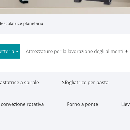
escolatrice planetaria
etteria
Attrezzature per la lavorazione degli alimenti
astatrice a spirale
Sfogliatrice per pasta
 convezione rotativa
Forno a ponte
Liev