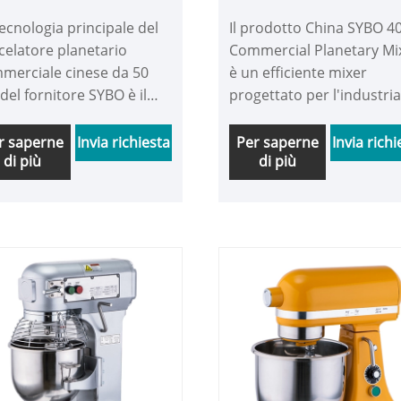
commerciale da 50 l
commerciale da 40q
tecnologia principale del
Il prodotto China SYBO 4
celatore planetario
Commercial Planetary Mi
merciale cinese da 50
è un efficiente mixer
i del fornitore SYBO è il
progettato per l'industri
ncipio del movimento
della panificazione, dei
etario. Per dirla
latticini e dei condimenti.
r saperne
Invia richiesta
Per saperne
Invia richi
di più
di più
plicemente, il mixer
Fornisce una regolazione
erà e ruoterà attorno al
flessibile della velocità,
tro come un pianeta
prestazioni di super
la canna.
miscelazione e
configurazione
multifunzionale. Essendo
un'attrezzatura di alta
qualità sotto Ningbo Sai
Machinery Co., Ltd., i
miscelatori del marchio
SYBO sono profondamen