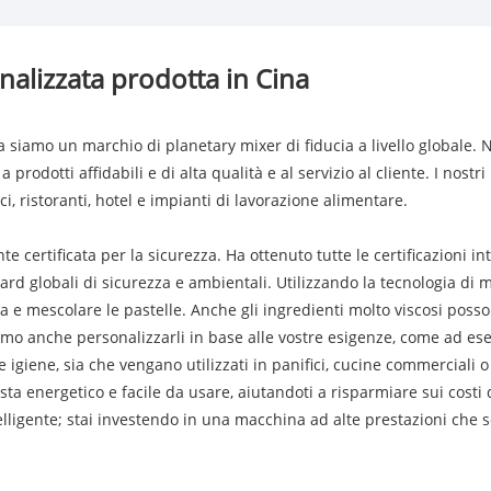
nalizzata prodotta in Cina
a siamo un marchio di planetary mixer di fiducia a livello globale. 
rodotti affidabili e di alta qualità e al servizio al cliente. I nostr
, ristoranti, hotel e impianti di lavorazione alimentare.
certificata per la sicurezza. Ha ottenuto tutte le certificazioni int
d globali di sicurezza e ambientali. Utilizzando la tecnologia di 
ova e mescolare le pastelle. Anche gli ingredienti molto viscosi po
siamo anche personalizzarli in base alle vostre esigenze, come ad e
 e igiene, sia che vengano utilizzati in panifici, cucine commerciali
ista energetico e facile da usare, aiutandoti a risparmiare sui costi
ligente; stai investendo in una macchina ad alte prestazioni che so