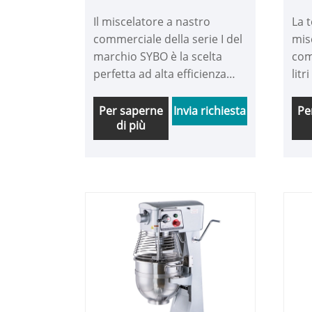
commerciale
Il miscelatore a nastro
La 
commerciale della serie I del
mis
marchio SYBO è la scelta
com
perfetta ad alta efficienza
litr
per la tua cucina
pri
commerciale. Combina i
plan
Per saperne
Invia richiesta
Pe
di più
vantaggi della miscelazione
sem
planetaria con il
gir
funzionamento regolare e
cen
silenzioso di una
nel
trasmissione a cinghia,
rendendolo eccezionalmente
facile da usare. La macchina
è inoltre dotata di tre diverse
lame del mixer, che
gestiscono facilmente tutte
le attività come impastare,