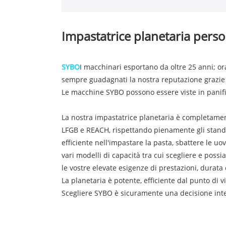
Impastatrice planetaria perso
SYBO
I macchinari esportano da oltre 25 anni; or
sempre guadagnati la nostra reputazione grazie a p
Le macchine SYBO possono essere viste in panifici
La nostra impastatrice planetaria è completamente 
LFGB e REACH, rispettando pienamente gli standar
efficiente nell'impastare la pasta, sbattere le u
vari modelli di capacità tra cui scegliere e pos
le vostre elevate esigenze di prestazioni, durata
La planetaria è potente, efficiente dal punto di v
Scegliere SYBO è sicuramente una decisione intel