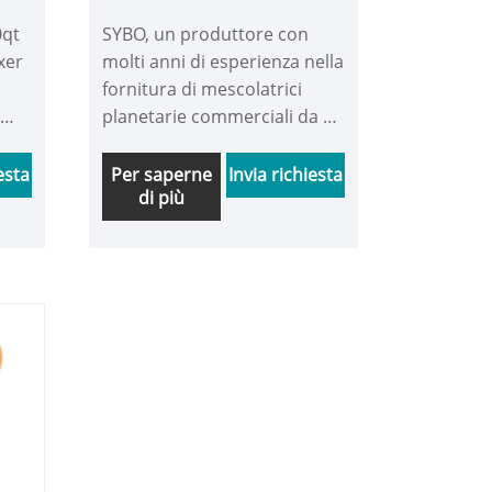
t
commerciale da 10 l
0qt
SYBO, un produttore con
xer
molti anni di esperienza nella
fornitura di mescolatrici
a
planetarie commerciali da 10
litri, è specificamente
progettato per i settori della
esta
Per saperne
Invia richiesta
di più
ristorazione e della
panificazione. Utilizzando i
principi avanzati del
movimento planetario e una
struttura unica del mixer,
garantisce una miscelazione
più uniforme e completa
bo
degli ingredienti alimentari.
te