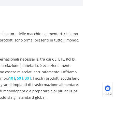
Nel settore delle macchine alimentari, ci siamo
i prodotti sono ormai presenti in tutto il mondo;
ernazionali necessarie, tra cui CE, ETL, RoHS,
miscelazione planetaria, è eccezionalmente
ssono essere miscelati accuratamente. Offriamo
sempio
10 l
,
50 l
,
30 l
. I nostri prodotti soddisfano
 o grandi impianti di trasformazione alimentare.
 di manodopera e a preparare cibi più deliziosi.
E-Mail
ddisfa gli standard globali.